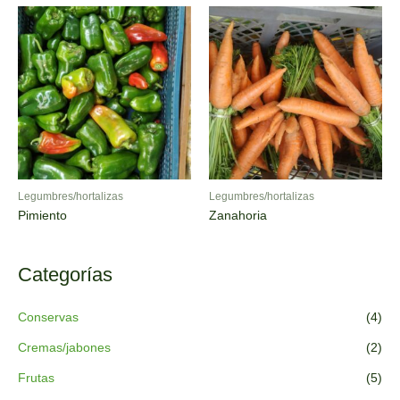
Legumbres/hortalizas
Legumbres/hortalizas
Pimiento
Zanahoria
Categorías
Conservas
(4)
Cremas/jabones
(2)
Frutas
(5)