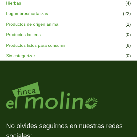
Hierbas
(4)
Legumbres/hortalizas
(22)
Productos de origen animal
(2)
Productos lácteos
(0)
Productos listos para consumir
(8)
Sin categorizar
(0)
No olvides seguirnos en nuestras redes
sociales: