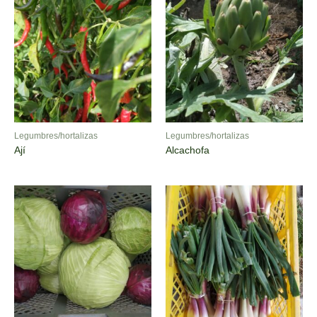
Legumbres/hortalizas
Legumbres/hortalizas
Ají
Alcachofa